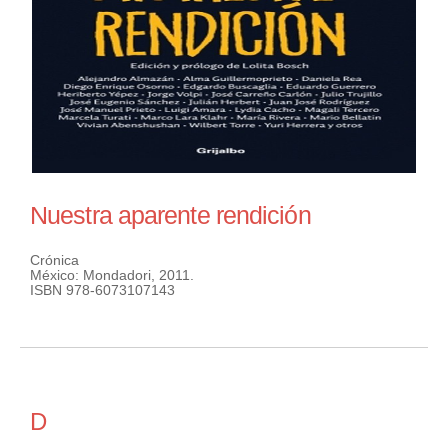
Nuestra aparente rendición
Crónica
México: Mondadori, 2011.
ISBN 978-6073107143
D