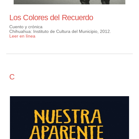
Los Colores del Recuerdo
Cuento y crónica
Chihuahua: Instituto de Cultura del Municipio, 2012.
Leer en línea
C