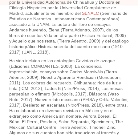
por la Universidad Autónoma de Chihuahua y Doctora en
Filología Hispánica por la Universidad Complutense de
Madrid, actualmente es miembro del
SENALC
(Seminario de
Estudios de Narrativa Latinoamericana Contemporánea)
asociado a la UNAM. Es autora del libro de ensayos
Andamos huyendo, Elena (Tierra Adentro, 2007), de los
libros de cuentos Vida en otra parte (Ficticia Editorial, 2009)
y Aquello que nos resta, (Tierra Adentro, 2009) y del catálogo
historiográfico Historia secreta del cuento mexicano (1910-
2017) (UANL, 2018).
Ha sido incluida en las antologías Gaviotas de azogue
(Ediciones COMOARTES, 2008), La conciencia
imprescindible, ensayos sobre Carlos Monsiváis (Tierra
Adentro, 2009), Nuestra Aparente Rendición (Mondadori,
2011), Los colores del recuerdo. Chihuahua: ríos de luz y
tinta (ICM, 2012), Lados B (Nitro/Press, 2014), Las musas
perpetúan lo efímero (Micrópolis, 2017), Diáspora (Vaso
Roto, 2017), Nuevo relato mexicano (PEISA y Orfila Valentini,
2017), Desierto en escarlata (Nitro/Press, 2018), entre otras.
Ha colaborado en diversas revistas en México y en el
extranjero como América sin nombre, Aurora Boreal, El
Búho, El Perro, Posdata, Solar, Separata, Specimens, The
Mexican Cultural Centre, Tierra Adentro, Timonel, Zinc.
Algunos de sus cuentos han sido traducidos al francés y